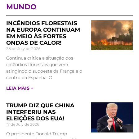
MUNDO
INCÊNDIOS FLORESTAIS
NA EUROPA CONTINUAM
EM MEIO ÀS FORTES
ONDAS DE CALOR!
28 de July de 2026
Continua crítica a situação dos
incêndios florestais que vêm
atingindo o sudoeste da França e o
centro da Espanha. O
LEIA MAIS +
TRUMP DIZ QUE CHINA
INTERFERIU NAS
ELEIÇÕES DOS EUA!
17 de July de 2026
O presidente Donald Trump