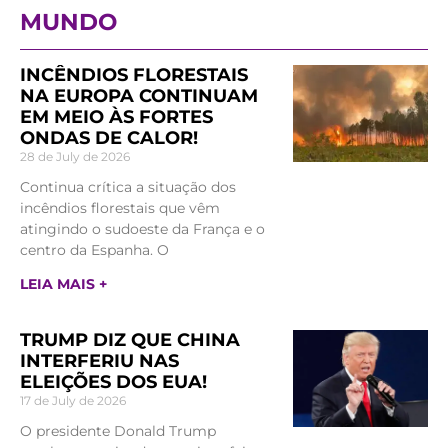
MUNDO
INCÊNDIOS FLORESTAIS
NA EUROPA CONTINUAM
EM MEIO ÀS FORTES
ONDAS DE CALOR!
28 de July de 2026
Continua crítica a situação dos
incêndios florestais que vêm
atingindo o sudoeste da França e o
centro da Espanha. O
LEIA MAIS +
TRUMP DIZ QUE CHINA
INTERFERIU NAS
ELEIÇÕES DOS EUA!
17 de July de 2026
O presidente Donald Trump