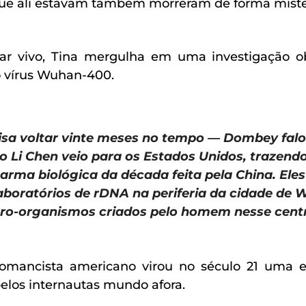
ue ali estavam também morreram de forma miste
r vivo, Tina mergulha em uma investigação ob
 o vírus Wuhan-400.
cisa voltar vinte meses no tempo —
Dombey
falo
 Li Chen veio para os Estados Unidos, trazend
arma biológica da década feita pela China. El
laboratórios de
rDNA
na periferia da cidade de 
cro-organismos criados pelo homem nesse cent
ncista americano virou no século 21 uma es
elos internautas mundo afora.