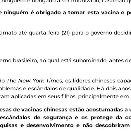
e ninguém é obrigado a ser imunizado, caso não q
e ninguém é obrigado a tomar esta vacina e po
mato até quarta-feira (21) para o governo decidi
rno brasileiro, ao qual está subordinado, antes 
do
The New York Time
s, os líderes chineses cap
blemas e escândalos de qualidade. Há dois anos
oram aplicadas em seus filhos, principalmente em
resas de vacinas chinesas estão acostumadas a 
escândalos de segurança e os protege da co
uisas e desenvolvimento e não descobrira