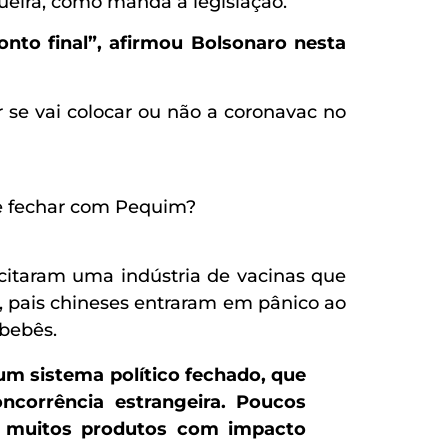
ueira, como manda a legislação.
nto final”, afirmou Bolsonaro nesta
r se vai colocar ou não a coronavac no
de fechar com Pequim?
acitaram uma indústria de vacinas que
, pais chineses entraram em pânico ao
 bebês.
um sistema político fechado, que
ncorrência estrangeira. Poucos
m muitos produtos com impacto