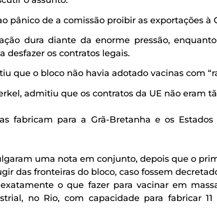
cutir o assunto.
o pânico de a comissão proibir as exportações à 
 dura diante da enorme pressão, enquanto qu
desfazer os contratos legais.
iu que o bloco não havia adotado vacinas com “rap
rkel, admitiu que os contratos da UE não eram tã
as fabricam para a Grã-Bretanha e os Estados 
lgaram uma nota em conjunto, depois que o prime
ir das fronteiras do bloco, caso fossem decretados
atamente o que fazer para vacinar em massa a
ial, no Rio, com capacidade para fabricar 11 