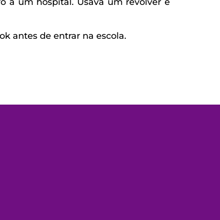
ro a um hospital. Usava um revólver e
k antes de entrar na escola.