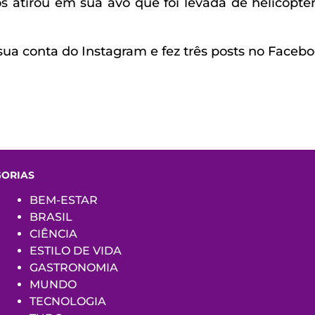
 atirou em sua avó que foi levada de helicópte
a conta do Instagram e fez três posts no Faceboo
GORIAS
BEM-ESTAR
BRASIL
CIÊNCIA
ESTILO DE VIDA
GASTRONOMIA
MUNDO
TECNOLOGIA