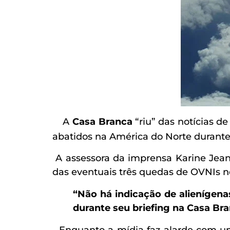
A
Casa Branca
“riu” das notícias d
abatidos na América do Norte durant
A assessora da imprensa Karine Jean-
das eventuais três quedas de OVNIs n
“Não há indicação de alienígena
durante seu briefing na Casa Bra
Enquanto a mídia faz alarde com um