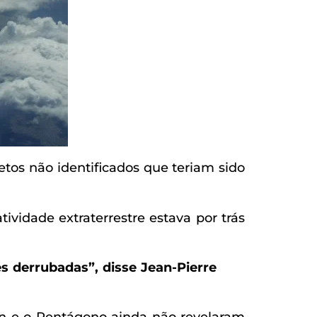
etos não identificados que teriam sido
vidade extraterrestre estava por trás
s derrubadas”, disse Jean-Pierre
n e o Pentágono ainda não revelaram