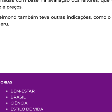
nadas com base na avaliação dos leitores, que e
o e preços.
elmond também teve outras indicações, como o M
eru.
GORIAS
BEM-ESTAR
BRASIL
CIÊNCIA
ESTILO DE VIDA