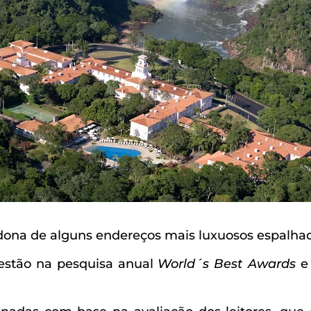
na de alguns endereços mais luxuosos espalha
stão na pesquisa anual
World´s
Best Awards
e 