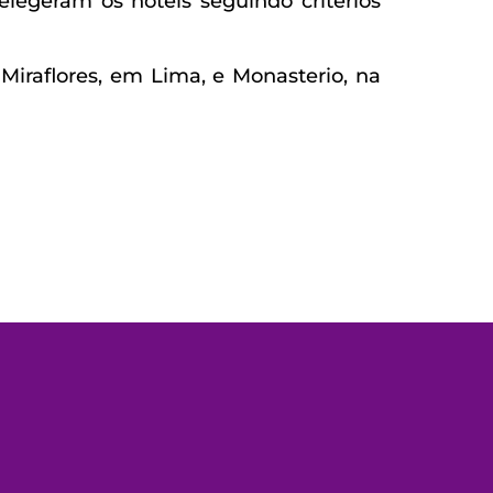
legeram os hotéis seguindo critérios
iraflores, em Lima, e Monasterio, na