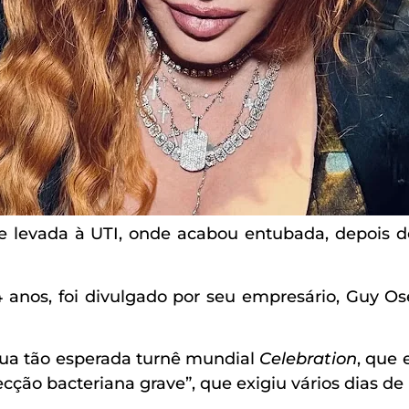
 e levada à UTI, onde acabou entubada, depois d
 anos, foi divulgado por seu empresário, Guy O
 sua tão esperada turnê mundial
Celebration
, que 
ecção bacteriana grave”, que exigiu vários dias d