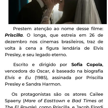
Prestem atenção ao nome desse filme:
Priscilla
. O longa, que estreia em 26 de
dezembro nos cinemas brasileiros, traz de
volta à cena a figura lendária de Elvis
Presley, e seu legado eterno.
Escrito e dirigido por
Sofia Copola
,
vencedora do Oscar, é baseado na biografia
Elvis e Eu
(1985), assinada por Priscilla
Presley e Sandra Harmon.
Os protagonistas são os atores Cailee
Spaeny (
Mare of Easttown
e
Bad Times at
The El Royale
), como Priscilla, e Jacob Elordi